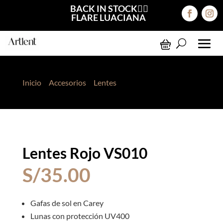
BACK IN STOCK❤️‍🔥
FLARE LUACIANA
Inicio
>
Accesorios
>
Lentes
> Lentes Rojo VS010
Lentes Rojo VS010
S/
35.00
Gafas de sol en Carey
Lunas con protección UV400