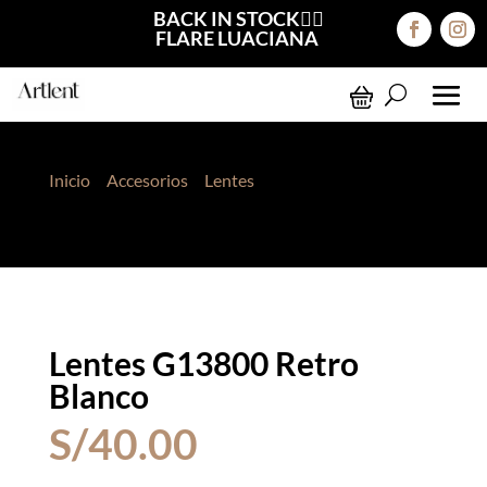
BACK IN STOCK❤️‍🔥
FLARE LUACIANA
Inicio
>
Accesorios
>
Lentes
> Lentes G13800 Retro
Blanco
Lentes G13800 Retro
Blanco
S/
40.00