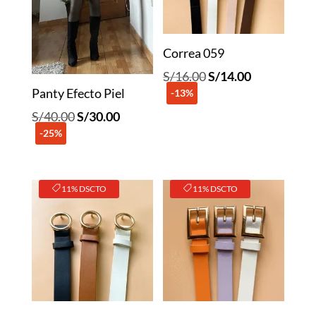
Correa 059
El
El
S/
16.00
S/
14.00
Panty Efecto Piel
-13%
precio
precio
original
actual
El
El
S/
40.00
S/
30.00
era:
es:
-25%
precio
precio
S/16.00.
S/14.00.
original
actual
era:
es:
11% DSCTO
11% DSCTO
S/40.00.
S/30.00.