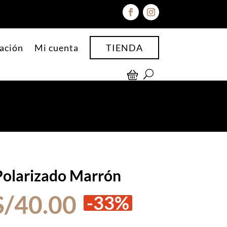
ación
Mi cuenta
TIENDA
 Polarizado Marrón
El
El
S/
40.00
-33%
precio
precio