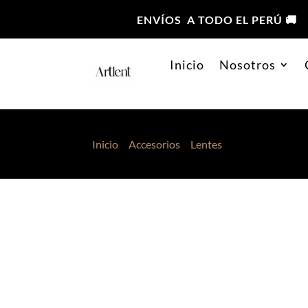
ENVÍOS A TODO EL PERÚ 🚚
Inicio
Nosotros
Inicio
>
Accesorios
>
Lentes
> Lentes de Sol P