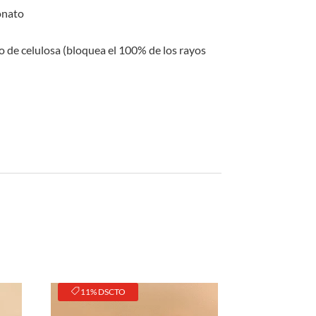
original
actual
era:
es:
onato
S/60.00.
S/40.00.
o de celulosa (bloquea el 100% de los rayos
11% DSCTO