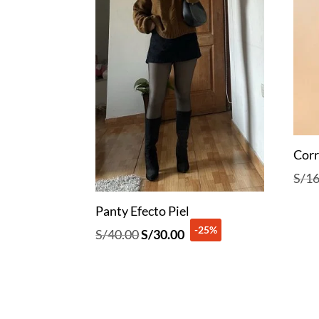
Corr
S/
16
Panty Efecto Piel
-25%
El
El
S/
40.00
S/
30.00
precio
precio
original
actual
era:
es:
S/40.00.
S/30.00.