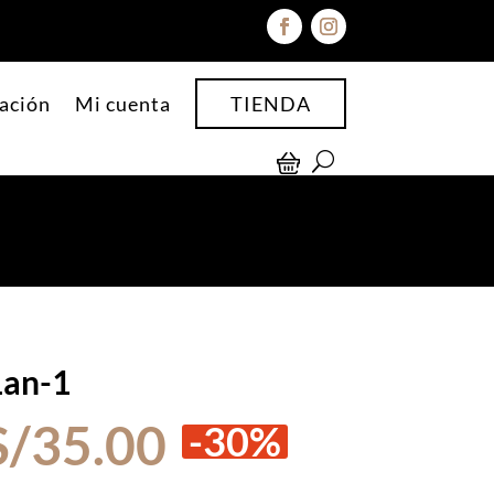
ación
Mi cuenta
TIENDA
Lan-1
El
El
S/
35.00
-30%
precio
precio