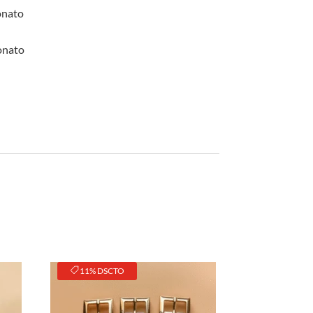
original
actual
era:
es:
onato
S/50.00.
S/35.00.
onato
11% DSCTO