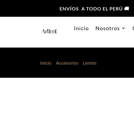
ENVÍOS A TODO EL PERÚ 🚚
Inicio
Nosotros
Inicio
>
Accesorios
>
Lentes
> Lentes de Sol L