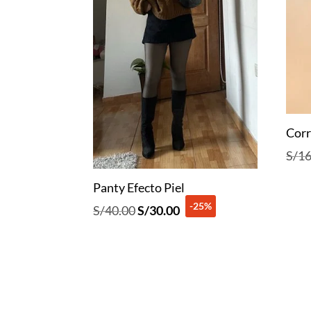
Corr
S/
16
Panty Efecto Piel
-25%
El
El
S/
40.00
S/
30.00
precio
precio
original
actual
era:
es:
S/40.00.
S/30.00.