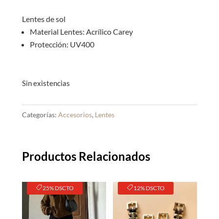
era:
es:
S/45.00.
S/35.0
Lentes de sol
Material Lentes: Acrílico Carey
Protección: UV400
Sin existencias
Categorías:
Accesorios
,
Lentes
Productos Relacionados
25% DSCTO
12% DSCTO