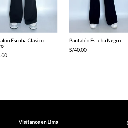
alón Escuba Clásico
Pantalón Escuba Negro
ro
S/
40.00
.00
Visítanos en Lima