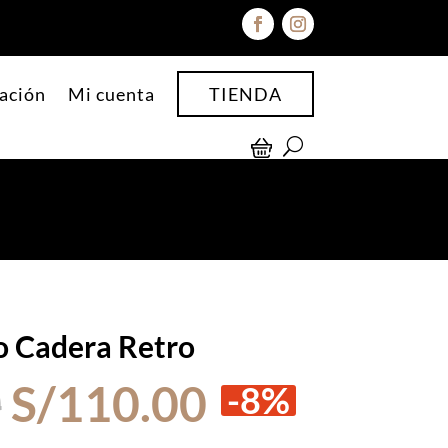
ación
Mi cuenta
TIENDA
jo Cadera Retro
El
El
0
S/
110.00
-8%
precio
precio