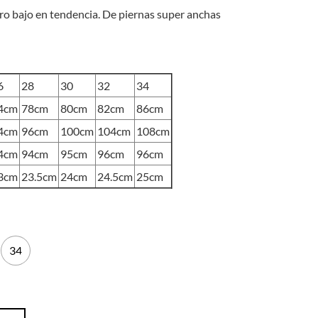
original
actual
era:
es:
 tiro bajo en tendencia. De piernas super anchas
S/120.00.
S/110.00.
6
28
30
32
34
4cm
78cm
80cm
82cm
86cm
4cm
96cm
100cm
104cm
108cm
4cm
94cm
95cm
96cm
96cm
3cm
23.5cm
24cm
24.5cm
25cm
34