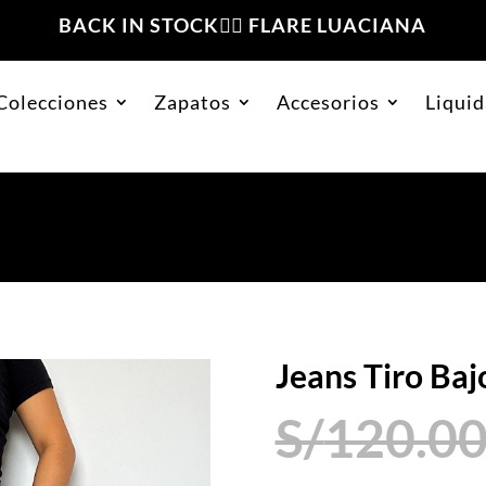
BACK IN STOCK❤️‍🔥 FLARE LUACIANA
Colecciones
Zapatos
Accesorios
Liquid
Jeans Tiro Ba
S/
120.0