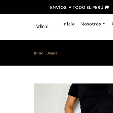
ENVÍOS A TODO EL PERÚ 🚚
Inicio
Nosotros
Inicio
>
Jeans
> Jeans Tiro Bajo Cadera Retro