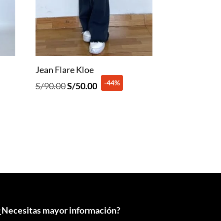
Jean Flare Kloe
-44%
El
El
S/
90.00
S/
50.00
precio
precio
original
actual
era:
es:
S/90.00.
S/50.00.
¿
Necesitas mayor información?