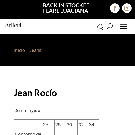
BACK IN STOCK❤️‍🔥
FLARE LUACIANA
Inicio
>
Jeans
> Jean Rocío
Jean Rocío
Denim rígido
26
28
30
32
34
Contorno de