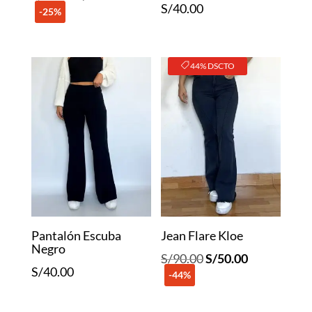
S/
40.00
-25%
precio
precio
original
actual
era:
es:
44% DSCTO
S/40.00.
S/30.00.
Pantalón Escuba
Jean Flare Kloe
Negro
El
El
S/
90.00
S/
50.00
S/
40.00
-44%
precio
precio
original
actual