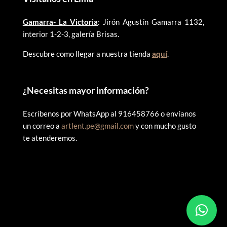
Gamarra- La Victoria
: Jirón Agustín Gamarra 1132,
interior 1-2-3, galería Brisas.
Descubre como llegar a nuestra tienda
aquí
.
¿
Necesitas mayor información?
Escríbenos por WhatsApp al 916458766 o envíanos
un correo a
artlent.pe@gmail.com
y con mucho gusto
te atenderemos.
©
2025 ARTLENT PERÚ – RUC:20606409207 – Todos los
derechos reservados.