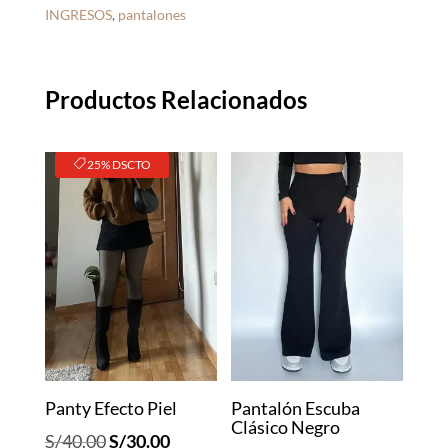
INGRESOS
,
pantalones
Productos Relacionados
25% DSCTO
Panty Efecto Piel
Pantalón Escuba
Clásico Negro
El
El
S/
40.00
S/
30.00