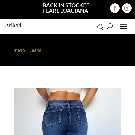
BACK IN STOCK❤️‍🔥
FLARE LUACIANA
Inicio
>
Jeans
> Flare Jeans Azul