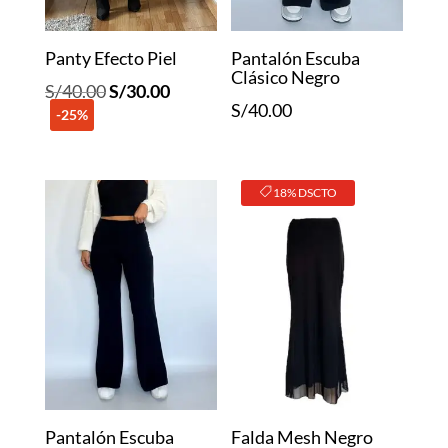
Panty Efecto Piel
Pantalón Escuba
Clásico Negro
El
El
S/
40.00
S/
30.00
S/
40.00
-25%
precio
precio
original
actual
era:
es:
18% DSCTO
S/40.00.
S/30.00.
Pantalón Escuba
Falda Mesh Negro