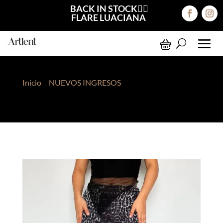
BACK IN STOCK❤️‍🔥
FLARE LUACIANA
Inicio
>
NUEVOS INGRESOS
> Falda Mesh Negro
Animal Print