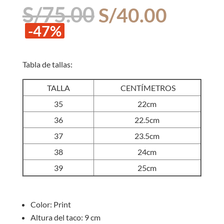
El
El
S/
75.00
S/
40.00
precio
precio
-47%
original
actual
era:
es:
S/75.00.
S/40.0
Tabla de tallas:
TALLA
CENTÍMETROS
35
22cm
36
22.5cm
37
23.5cm
38
24cm
39
25cm
Color: Print
Altura del taco: 9 cm