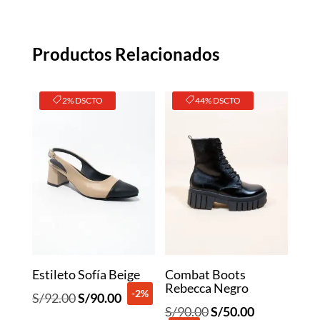
Productos Relacionados
2% DSCTO
44% DSCTO
Estileto Sofía Beige
Combat Boots
Rebecca Negro
-2%
El
El
S/
92.00
S/
90.00
El
El
S/
90.00
S/
50.00
precio
precio