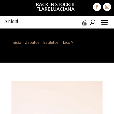
BACK IN STOCK❤️‍🔥
FLARE LUACIANA
Inicio
>
Zapatos
>
Estiletos
>
Taco 9
> Estiletos
Verania Print Charol