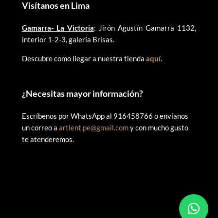
Visítanos en Lima
Gamarra- La Victoria
: Jirón Agustín Gamarra 1132,
interior 1-2-3, galería Brisas.
Descubre como llegar a nuestra tienda
aquí
.
¿
Necesitas mayor información?
Escríbenos por WhatsApp al 916458766 o envíanos
un correo a
artlent.pe@gmail.com
y con mucho gusto
te atenderemos.
©
2025 ARTLENT PERÚ – RUC:20606409207 – Todos los
derechos reservados.