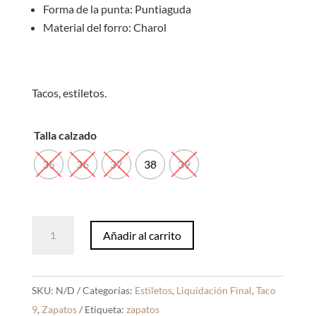
Forma de la punta: Puntiaguda
Material del forro: Charol
Tacos, estiletos.
Talla calzado
35
36
37
38
39
Estiletos
Añadir al carrito
Verania
Print
Charol
SKU:
N/D
Categorías:
Estiletos
,
Liquidación Final
,
Taco
cantidad
9
,
Zapatos
Etiqueta:
zapatos