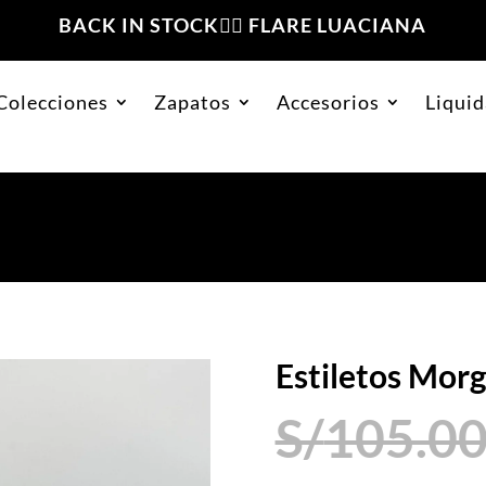
BACK IN STOCK❤️‍🔥 FLARE LUACIANA
Colecciones
Zapatos
Accesorios
Liquid
os Morgan Borgoña Charol
Estiletos Mor
S/
105.0