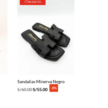
8% DSCTO
Sandalias Minerva Negro
-8%
El
El
S/
60.00
S/
55.00
precio
precio
original
actual