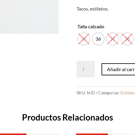
Tacos, estiletos.
Talla calzado
35
36
37
38
Estiletos
Añadir al carr
Morgan
Borgoña
Charol
SKU:
N/D
Categorías:
Estileto
cantidad
Productos Relacionados