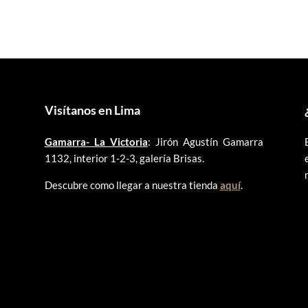
era:
es:
era:
es:
S/90.00.
S/50.00.
S/105.00.
S/100.0
Visítanos en Lima
Gamarra- La Victoria
: Jirón Agustín Gamarra
1132, interior 1-2-3, galería Brisas.
Descubre como llegar a nuestra tienda
aquí
.
©
2025 ARTLENT PERÚ – RUC:20606409207 – Todos los derechos reservado