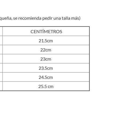
original
actual
era:
es:
S/105.00.
S/95.00.
equeña, se recomienda pedir una talla más)
CENTÍMETROS
21.5cm
22cm
23cm
23.5cm
24.5cm
25.5 cm