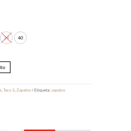
39
40
ito
s
,
Taco 5
,
Zapatos
Etiqueta:
zapatos