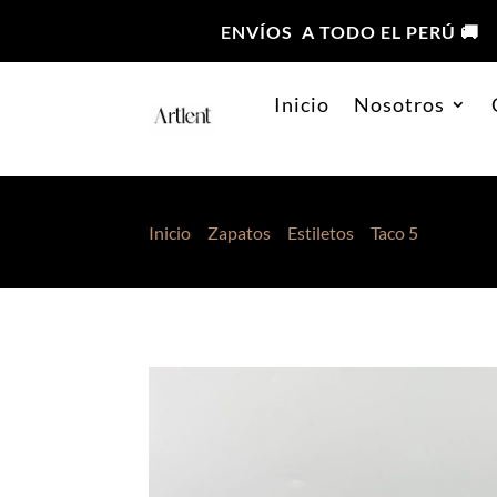
ENVÍOS A TODO EL PERÚ 🚚
Inicio
Nosotros
Inicio
>
Zapatos
>
Estiletos
>
Taco 5
> Estilet