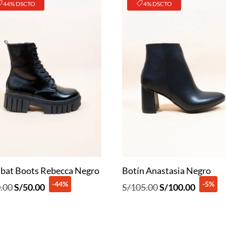
44% DSCTO
4% DSCTO
bat Boots Rebecca Negro
Botín Anastasia Negro
-44%
-5%
El
El
El
El
.00
S/
50.00
S/
105.00
S/
100.00
precio
precio
precio
precio
original
actual
original
actual