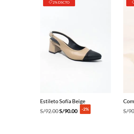
2% DSCTO
Estileto Sofía Beige
Com
-2%
El
El
S/
92.00
S/
90.00
S/
90
precio
precio
original
actual