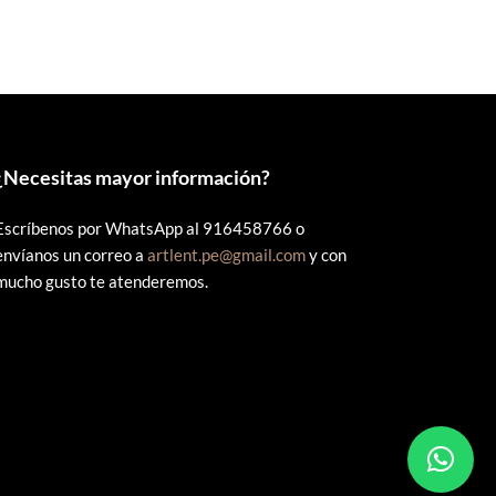
era:
es:
0.
S/60.00.
S/55.00.
¿
Necesitas mayor información?
Escríbenos por WhatsApp al 916458766 o
envíanos un correo a
artlent.pe@gmail.com
y con
mucho gusto te atenderemos.
s.