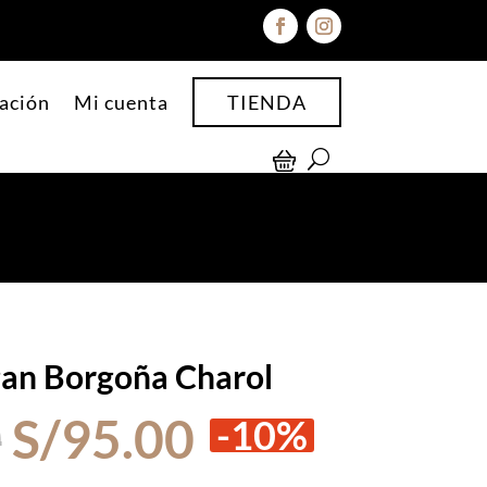
ación
Mi cuenta
TIENDA
gan Borgoña Charol
El
El
0
S/
95.00
-10%
precio
precio