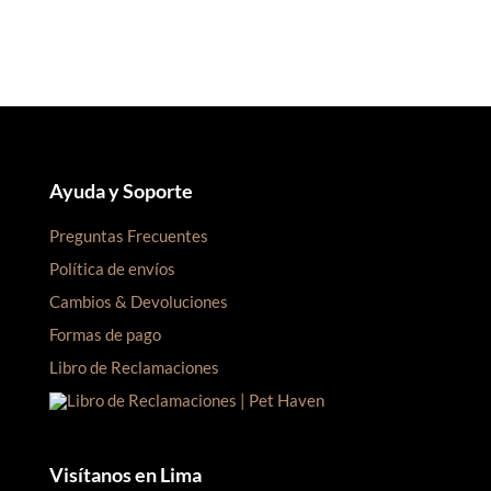
S/105.00.
S/100.00.
S/60.00.
S/55.00.
Ayuda y Soporte
Preguntas Frecuentes
Política de envíos
Cambios & Devoluciones
Formas de pago
Libro de Reclamaciones
Visítanos en Lima