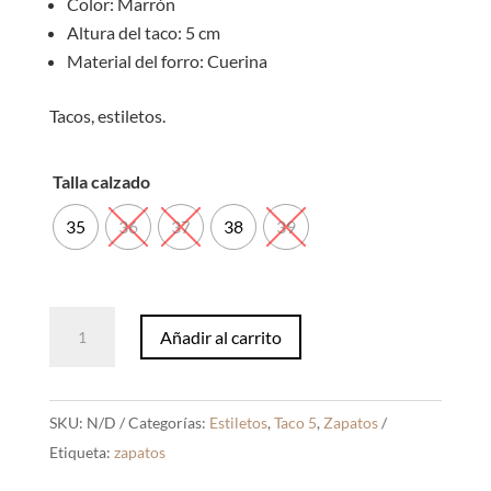
Color: Marrón
Altura del taco: 5 cm
Material del forro: Cuerina
Tacos, estiletos.
Talla calzado
35
36
37
38
39
Estiletos
Añadir al carrito
Lauren
Marrón
Mate
SKU:
N/D
Categorías:
Estiletos
,
Taco 5
,
Zapatos
cantidad
Etiqueta:
zapatos