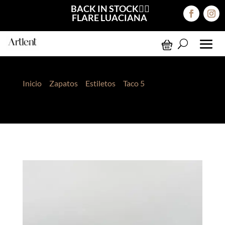
BACK IN STOCK❤️‍🔥
FLARE LUACIANA
Inicio
>
Zapatos
>
Estiletos
>
Taco 5
> Estiletos
Lauren Marrón Mate