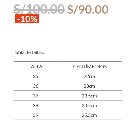
El
El
S/
100.00
S/
90.00
precio
prec
-10%
original
actua
era:
es:
S/100.00.
S/90
Tabla de tallas:
TALLA
CENTÍMETROS
35
22cm
36
23cm
37
23.5cm
38
24.5cm
39
25.5cm