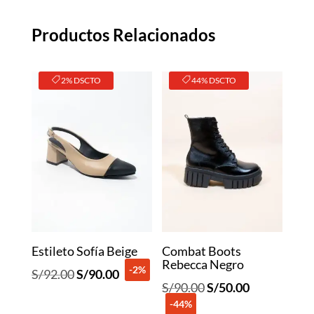
Productos Relacionados
2% DSCTO
44% DSCTO
Estileto Sofía Beige
Combat Boots
Rebecca Negro
-2%
El
El
S/
92.00
S/
90.00
El
El
S/
90.00
S/
50.00
precio
precio
-44%
precio
precio
original
actual