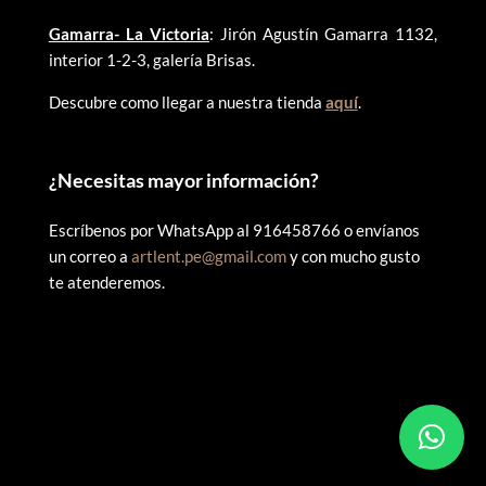
Gamarra- La Victoria
: Jirón Agustín Gamarra 1132,
interior 1-2-3, galería Brisas.
Descubre como llegar a nuestra tienda
aquí
.
¿
Necesitas mayor información?
Escríbenos por WhatsApp al 916458766 o envíanos
un correo a
artlent.pe@gmail.com
y con mucho gusto
te atenderemos.
©
2025 ARTLENT PERÚ – RUC:20606409207 – Todos los
derechos reservados.