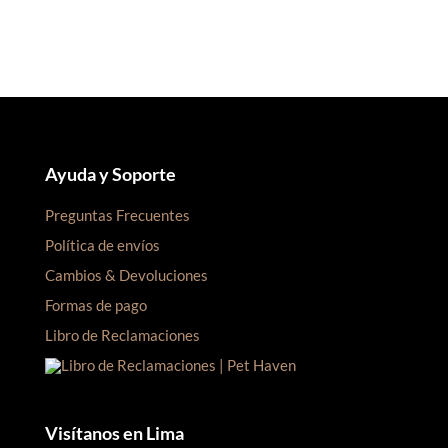
S/105.00.
S/100.00.
S/60.00.
S/55.00.
Ayuda y Soporte
Preguntas Frecuentes
Política de envíos
Cambios & Devoluciones
Formas de pago
Libro de Reclamaciones
Visítanos en Lima