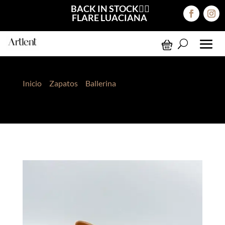
BACK IN STOCK❤️‍🔥
FLARE LUACIANA
Inicio
>
Zapatos
>
Ballerina
> Ballerina Kaila Vainilla
Mate