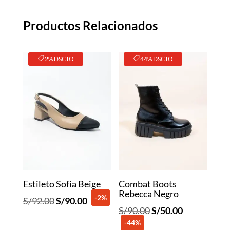
Productos Relacionados
2% DSCTO
44% DSCTO
Estileto Sofía Beige
Combat Boots
Rebecca Negro
-2%
El
El
S/
92.00
S/
90.00
El
El
S/
90.00
S/
50.00
precio
precio
-44%
precio
precio
original
actual