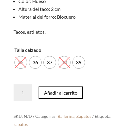
Color: Hueso
Altura del taco: 2 cm
Material del forro: Biocuero
Tacos, estiletos.
Talla calzado
35
36
37
38
39
Ballerina
Añadir al carrito
Kaila
Vainilla
Mate
SKU:
N/D
Categorías:
Ballerina
,
Zapatos
Etiqueta:
cantidad
zapatos