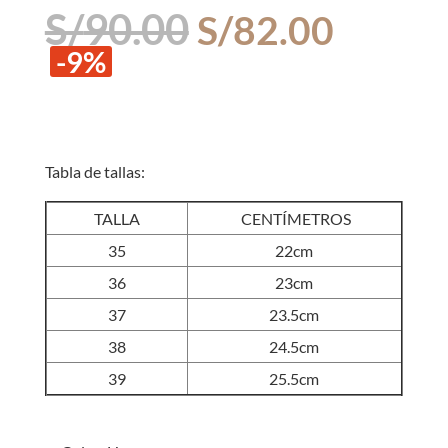
El
El
S/
90.00
S/
82.00
precio
precio
-9%
original
actual
era:
es:
S/90.00.
S/82.0
Tabla de tallas:
TALLA
CENTÍMETROS
35
22cm
36
23cm
37
23.5cm
38
24.5cm
39
25.5cm