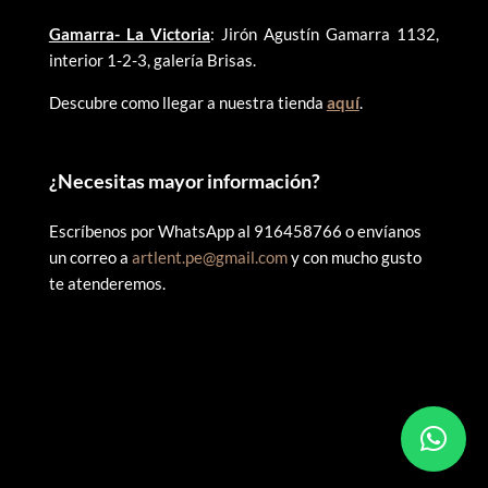
Gamarra- La Victoria
: Jirón Agustín Gamarra 1132,
interior 1-2-3, galería Brisas.
Descubre como llegar a nuestra tienda
aquí
.
¿
Necesitas mayor información?
Escríbenos por WhatsApp al 916458766 o envíanos
un correo a
artlent.pe@gmail.com
y con mucho gusto
te atenderemos.
©
2025 ARTLENT PERÚ – RUC:20606409207 – Todos los
derechos reservados.