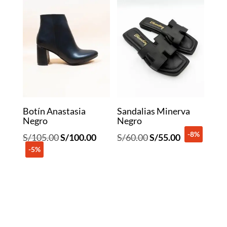
Botín Anastasia
Sandalias Minerva
Negro
Negro
-8%
El
El
El
El
S/
105.00
S/
100.00
S/
60.00
S/
55.00
-5%
precio
precio
precio
precio
original
actual
original
actual
era:
es:
era:
es:
S/105.00.
S/100.00.
S/60.00.
S/55.00.