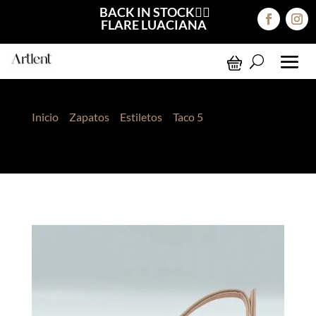
BACK IN STOCK❤️‍🔥
FLARE LUACIANA
Inicio
>
Zapatos
>
Estiletos
>
Taco 5
> Estileto
Lauren Beige