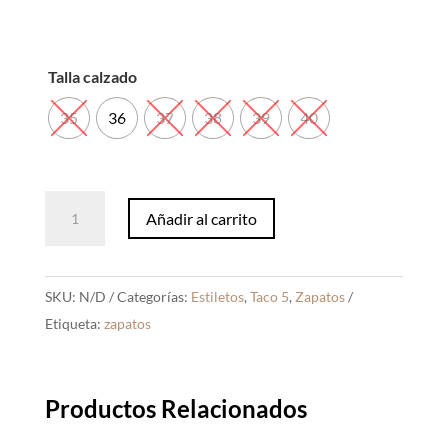
Talla calzado
35
36
37
38
39
40
Estileto
Añadir al carrito
Lauren
Beige
cantidad
SKU:
N/D
Categorías:
Estiletos
,
Taco 5
,
Zapatos
Etiqueta:
zapatos
Productos Relacionados