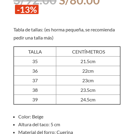
precio
precio
-13%
original
actual
era:
es:
S/92.00.
S/80.0
Tabla de tallas: (es horma pequeña, se recomienda
pedir una talla más)
TALLA
CENTÍMETROS
35
21.5cm
36
22cm
37
23cm
38
23.5cm
39
24.5cm
Color: Beige
Altura del taco: 5 cm
Material del forro: Cuerina