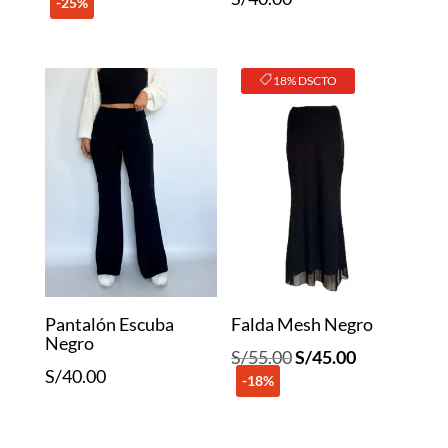
-25%
precio
precio
original
actual
era:
es:
18% DSCTO
S/40.00.
S/30.00.
Pantalón Escuba
Falda Mesh Negro
Negro
El
El
S/
55.00
S/
45.00
S/
40.00
-18%
precio
precio
original
actual
era:
es: