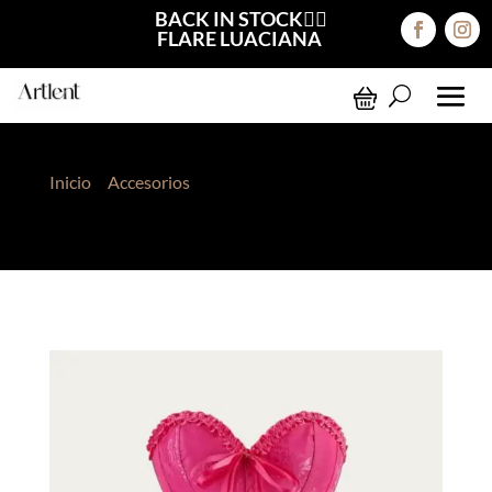
BACK IN STOCK❤️‍🔥
FLARE LUACIANA
Inicio
>
Accesorios
> Corset Victoriano Fucsia
Broche