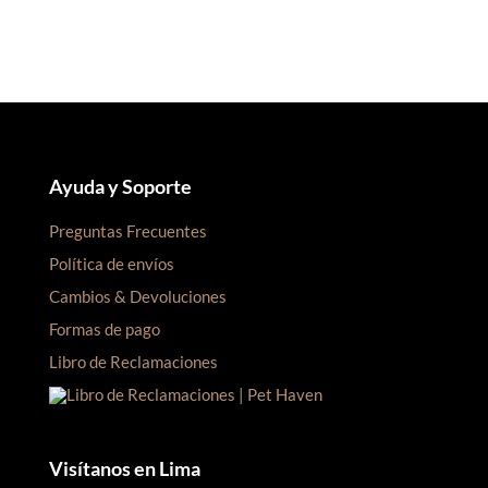
S/55.00.
S/45.00.
Ayuda y Soporte
Preguntas Frecuentes
Política de envíos
Cambios & Devoluciones
Formas de pago
Libro de Reclamaciones
Visítanos en Lima