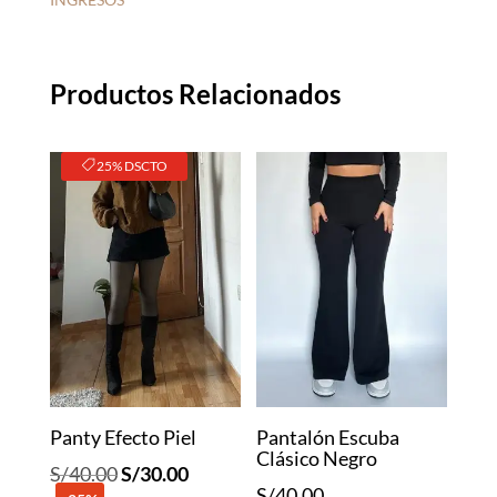
Productos Relacionados
25% DSCTO
Panty Efecto Piel
Pantalón Escuba
Clásico Negro
El
El
S/
40.00
S/
30.00
S/
40.00