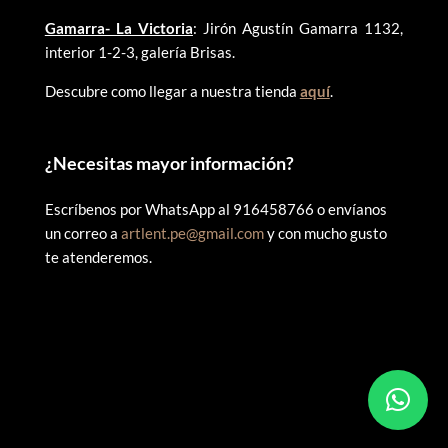
Gamarra- La Victoria
: Jirón Agustín Gamarra 1132,
interior 1-2-3, galería Brisas.
Descubre como llegar a nuestra tienda
aquí
.
¿
Necesitas mayor información?
Escríbenos por WhatsApp al 916458766 o envíanos
un correo a
artlent.pe@gmail.com
y con mucho gusto
te atenderemos.
©
2025 ARTLENT PERÚ – RUC:20606409207 – Todos los
derechos reservados.