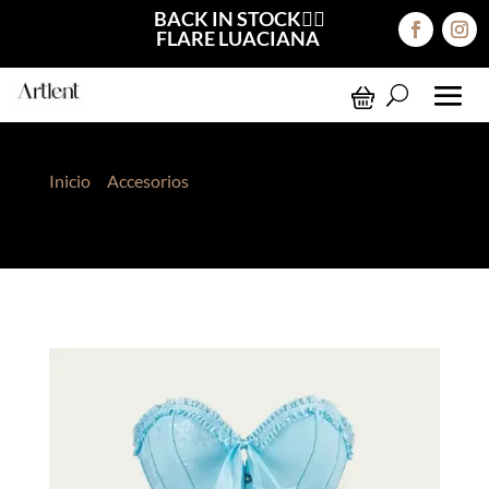
BACK IN STOCK❤️‍🔥
FLARE LUACIANA
Inicio
>
Accesorios
> Corset Victoriano Celeste
Broche