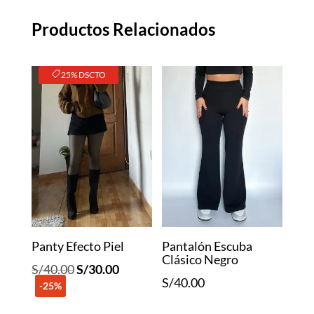
Productos Relacionados
25% DSCTO
Panty Efecto Piel
Pantalón Escuba
Clásico Negro
El
El
S/
40.00
S/
30.00
S/
40.00
-25%
precio
precio
original
actual