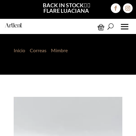
BACK IN STOCK❤️‍🔥
FLARE LUACIANA
Inicio
>
Correas
>
Mimbre
> Correa Mimbre Tammy
Beige Claro