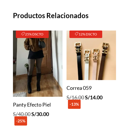
Claro
cantidad
Productos Relacionados
25% DSCTO
12% DSCTO
Correa 059
El
El
S/
16.00
S/
14.00
Panty Efecto Piel
-13%
precio
precio
original
actual
El
El
S/
40.00
S/
30.00
era:
es:
-25%
precio
precio