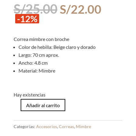
El
El
S/
25.00
S/
22.00
precio
precio
-12%
original
actual
era:
es:
S/25.00.
S/22.0
Correa mimbre con broche
Color de hebilla: Beige claro y dorado
Largo: 70 cm aprox.
Ancho: 4.8 cm
Material: Mimbre
Hay existencias
Añadir al carrito
Correa
Mimbre
Tammy
Categorías:
Accesorios
,
Correas
,
Mimbre
Beige