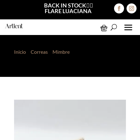
BACK IN STOCK❤️‍🔥
FLARE LUACIANA
Inicio
>
Correas
>
Mimbre
> CORREA MIMBRE MIA
HUESO