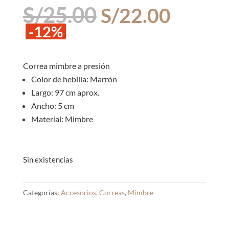
El
El
S/
25.00
S/
22.00
precio
precio
-12%
original
actual
era:
es:
S/25.00.
S/22.0
Correa mimbre a presión
Color de hebilla: Marrón
Largo: 97 cm aprox.
Ancho: 5 cm
Material: Mimbre
Sin existencias
Categorías:
Accesorios
,
Correas
,
Mimbre