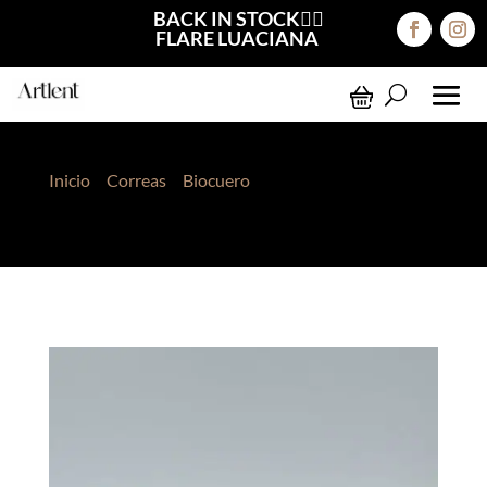
BACK IN STOCK❤️‍🔥
FLARE LUACIANA
Inicio
>
Correas
>
Biocuero
> Correa Katherine
Negro