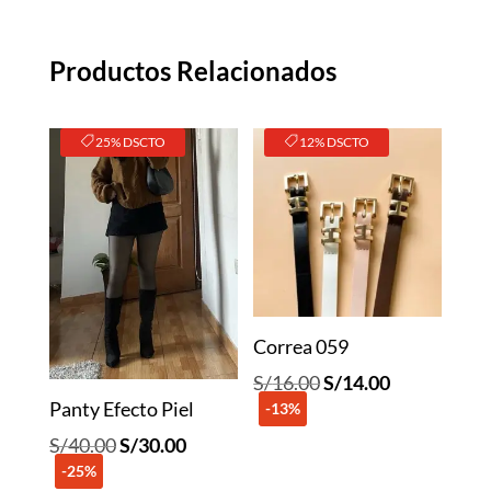
Productos Relacionados
25% DSCTO
12% DSCTO
Correa 059
El
El
S/
16.00
S/
14.00
Panty Efecto Piel
-13%
precio
precio
original
actual
El
El
S/
40.00
S/
30.00
era:
es:
-25%
precio
precio