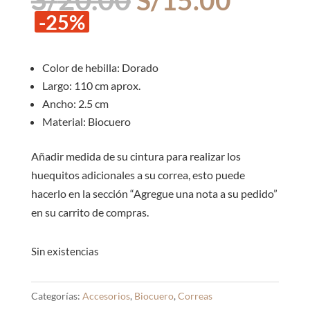
precio
precio
-25%
original
actual
era:
es:
S/20.00.
S/15.0
Color de hebilla: Dorado
Largo: 110 cm aprox.
Ancho: 2.5 cm
Material: Biocuero
Añadir medida de su cintura para realizar los
huequitos adicionales a su correa, esto puede
hacerlo en la sección “Agregue una nota a su pedido”
en su carrito de compras.
Sin existencias
Categorías:
Accesorios
,
Biocuero
,
Correas