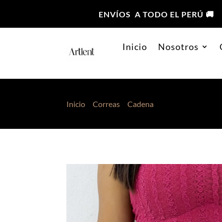
ENVÍOS A TODO EL PERÚ 🚚
Inicio
Nosotros
Inicio
>
Correas
>
Cadena
> Correa de Cadena