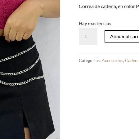
Correa de cadena, en color P
Hay existencias
Correa
Añadir al carr
de
Cadenas
Min
Categorías:
Accesorios
,
Caden
Plateado
cantidad