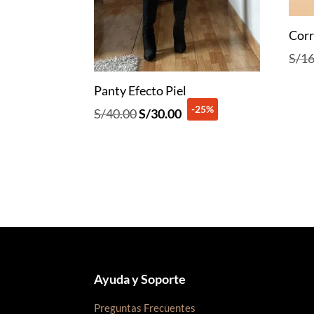
Corr
S/
16
Panty Efecto Piel
-25%
El
El
S/
40.00
S/
30.00
precio
precio
original
actual
era:
es:
S/40.00.
S/30.00.
Ayuda y Soporte
Preguntas Frecuentes