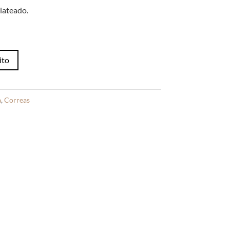
original
actual
era:
es:
lateado.
S/35.00.
S/25.00.
ito
a
,
Correas