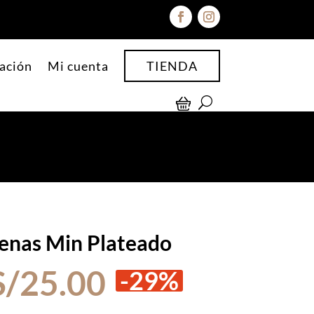
ación
Mi cuenta
TIENDA
enas Min Plateado
El
El
S/
25.00
-29%
precio
precio