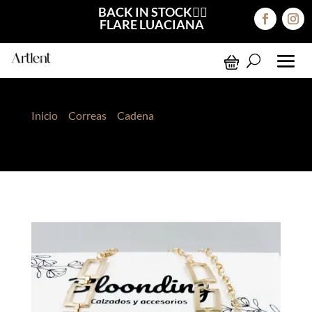
BACK IN STOCK❤️‍🔥
FLARE LUACIANA
Inicio
>
Correas
>
Cadena
> Correa de Cadenas
Dorado Rectangular