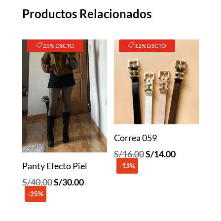
Productos Relacionados
25% DSCTO
12% DSCTO
Correa 059
El
El
S/
16.00
S/
14.00
Panty Efecto Piel
-13%
precio
precio
original
actual
El
El
S/
40.00
S/
30.00
era:
es:
-25%
precio
precio
S/16.00.
S/14.00.
original
actual