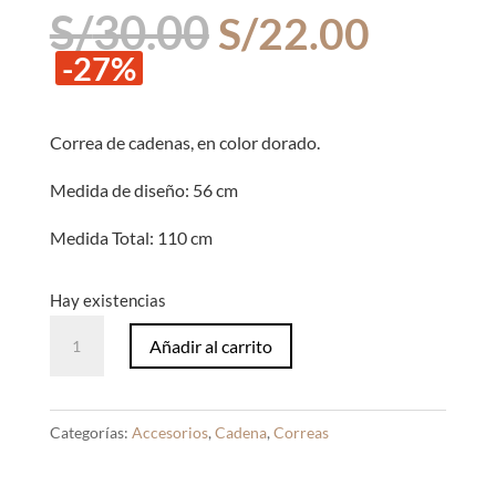
El
El
S/
30.00
S/
22.00
precio
precio
-27%
original
actual
era:
es:
S/30.00.
S/22.0
Correa de cadenas, en color dorado.
Medida de diseño: 56 cm
Medida Total: 110 cm
Hay existencias
Correa
Añadir al carrito
de
Cadenas
Dorado
Categorías:
Accesorios
,
Cadena
,
Correas
Rectangular
cantidad