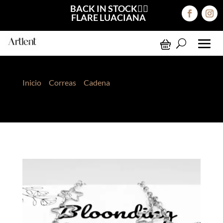
BACK IN STOCK❤️‍🔥
FLARE LUACIANA
Inicio
>
Correas
>
Cadena
> Correa de Cadenas
Plateado Estrella