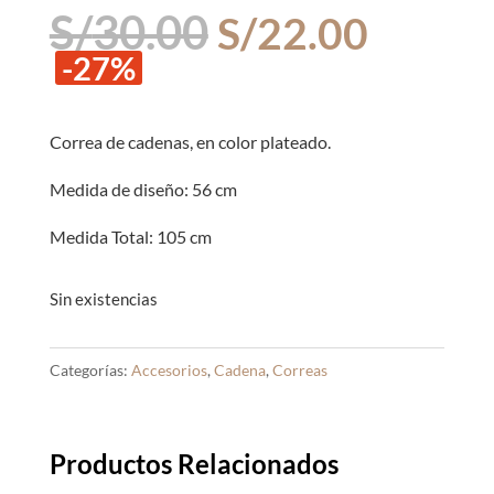
El
El
S/
30.00
S/
22.00
precio
precio
-27%
original
actual
era:
es:
S/30.00.
S/22.0
Correa de cadenas, en color plateado.
Medida de diseño: 56 cm
Medida Total: 105 cm
Sin existencias
Categorías:
Accesorios
,
Cadena
,
Correas
Productos Relacionados