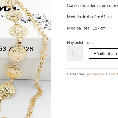
Correa de cadenas, en color
Medida de diseño: 61 cm
Medida Total: 117 cm
Hay existencias
Correa
Añadir al carr
de
Cadenas
Dorado
Categorías:
Accesorios
,
Caden
Sello
cantidad