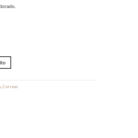
original
actual
era:
es:
 dorado.
S/30.00.
S/22.00.
ito
a
,
Correas