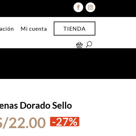
ación
Mi cuenta
TIENDA
enas Dorado Sello
El
El
S/
22.00
-27%
precio
precio