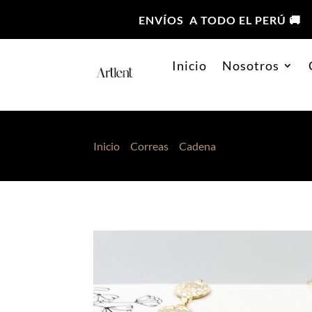
ENVÍOS A TODO EL PERÚ 🚚
Inicio
Nosotros
Inicio
>
Correas
>
Cadena
> Correa de Cadena