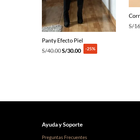
Corr
S/
16
Panty Efecto Piel
-25%
El
El
S/
40.00
S/
30.00
precio
precio
original
actual
era:
es:
S/40.00.
S/30.00.
Ayuda y Soporte
Preguntas Frecuentes