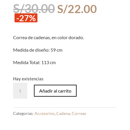
El
El
S/
30.00
S/
22.00
precio
precio
-27%
original
actual
era:
es:
S/30.00.
S/22.0
Correa de cadenas, en color dorado.
Medida de diseño: 59 cm
Medida Total: 113 cm
Hay existencias
Correa
Añadir al carrito
de
Cadenas
Corazón
Categorías:
Accesorios
,
Cadena
,
Correas
R.
Dorado