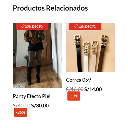
cantidad
Productos Relacionados
25% DSCTO
12% DSCTO
Correa 059
El
El
S/
16.00
S/
14.00
Panty Efecto Piel
-13%
precio
precio
original
actual
El
El
S/
40.00
S/
30.00
era:
es:
-25%
precio
precio
S/16.00.
S/14.00.
original
actual