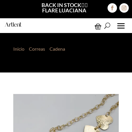
BACK IN STOCK❤️‍🔥
FLARE LUACIANA
Inicio
>
Correas
>
Cadena
> Correa de Cadenas
Corazón R. Dorado