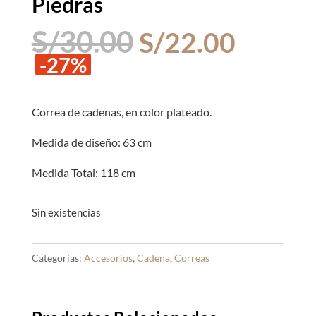
Piedras
El
El
S/
30.00
S/
22.00
precio
precio
-27%
original
actual
era:
es:
S/30.00.
S/22.0
Correa de cadenas, en color plateado.
Medida de diseño: 63 cm
Medida Total: 118 cm
Sin existencias
Categorías:
Accesorios
,
Cadena
,
Correas