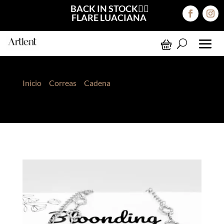
BACK IN STOCK❤️‍🔥
FLARE LUACIANA
Inicio
>
Correas
>
Cadena
> Correa de Cadenas
Plateado Estrella con Piedras