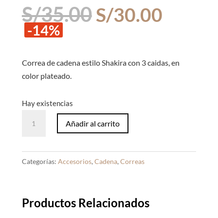
El
El
S/
35.00
S/
30.00
precio
precio
-14%
original
actual
era:
es:
S/35.00.
S/30.0
Correa de cadena estilo Shakira con 3 caidas, en
color plateado.
Hay existencias
Correa
Añadir al carrito
de
Cadena
Shakira
Categorías:
Accesorios
,
Cadena
,
Correas
de
3
Caidas
Productos Relacionados
Plateado