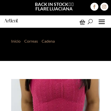
BACK IN STOCK❤️‍🔥
FLARE LUACIANA
Inicio
>
Correas
>
Cadena
> Correa de Cadena
Shakira de 3 Caidas Plateado