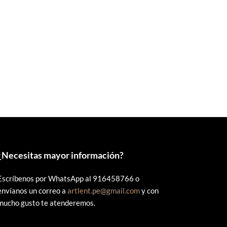
precio
precio
original
actual
era:
es:
S/18.00.
S/16.00.
¿
Necesitas mayor información?
Escríbenos por WhatsApp al 916458766 o
envíanos un correo a
artlent.pe@gmail.com
y con
mucho gusto te atenderemos.