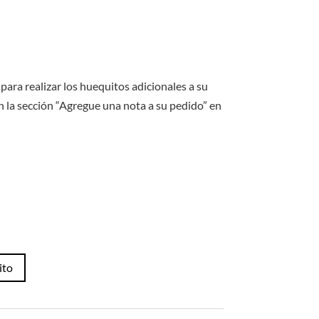
original
actual
era:
es:
S/18.00.
S/16.00.
para realizar los huequitos adicionales a su
n la sección “Agregue una nota a su pedido” en
ito