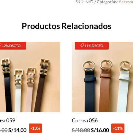
SKU:
N/D
Categorías:
Accesor
Productos Relacionados
12% DSCTO
11% DSCTO
ea 059
Correa 056
-13%
-11%
El
El
El
El
.00
S/
14.00
S/
18.00
S/
16.00