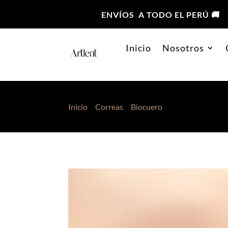
ENVÍOS A TODO EL PERÚ 🚚
Inicio
Nosotros
Inicio
>
Correas
>
Biocuero
> Correa 048