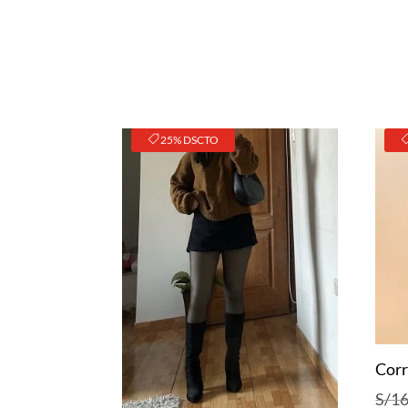
25% DSCTO
Corr
S/
16