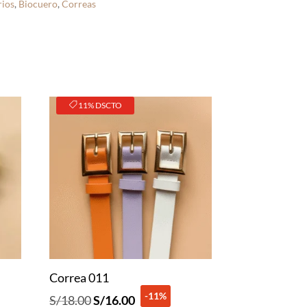
ios
,
Biocuero
,
Correas
11% DSCTO
Correa 011
-11%
El
El
S/
18.00
S/
16.00