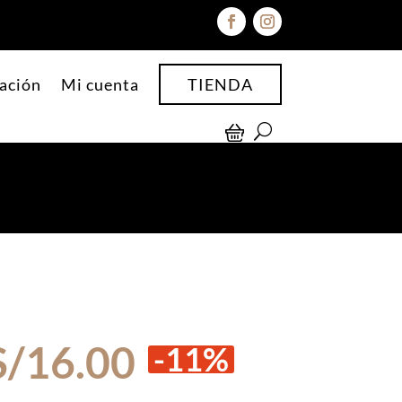
ación
Mi cuenta
TIENDA
El
El
S/
16.00
-11%
precio
precio