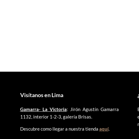
precio
precio
precio
precio
original
actual
original
actual
era:
es:
era:
es:
S/16.00.
S/14.00.
S/18.00.
S/16.00.
Visítanos en Lima
Gamarra- La Victoria
: Jirón Agustín Gamarra
1132, interior 1-2-3, galería Brisas.
Descubre como llegar a nuestra tienda
aquí
.