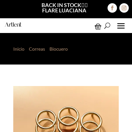
BACK IN STOCK❤️‍🔥
FLARE LUACIANA
Inicio
>
Correas
>
Biocuero
> Correa 045