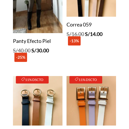
Correa 059
El
El
S/
16.00
S/
14.00
Panty Efecto Piel
-13%
precio
precio
original
actual
El
El
S/
40.00
S/
30.00
era:
es:
-25%
precio
precio
S/16.00.
S/14.00.
original
actual
era:
es:
11% DSCTO
11% DSCTO
S/40.00.
S/30.00.