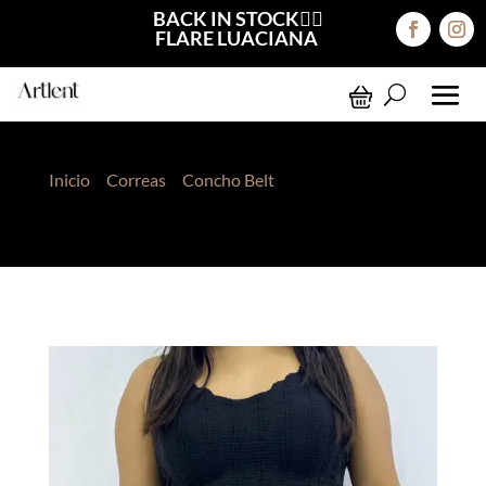
BACK IN STOCK❤️‍🔥
FLARE LUACIANA
Inicio
>
Correas
>
Concho Belt
> Concho Belt
Corazón Negro Dorado