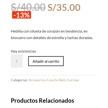
El
El
S/
40.00
S/
35.00
precio
precio
-13%
original
actual
era:
es:
S/40.00.
S/35.0
Hebilla con silueta de corazón en tendencia, en
biocuero con detalles de estrella y tachas doradas.
Hay existencias
Concho
Añadir al carrito
Belt
Corazón
Negro
Categorías:
Accesorios
,
Concho Belt
,
Correas
Dorado
cantidad
Productos Relacionados