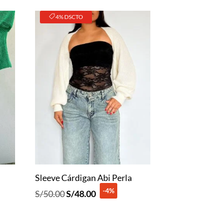
4% DSCTO
Sleeve Cárdigan Abi Perla
-4%
El
El
S/
50.00
S/
48.00
precio
precio