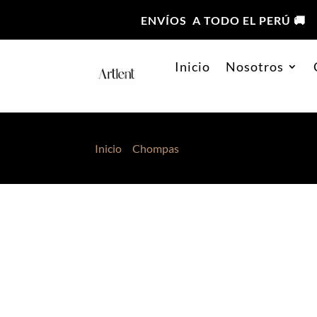
ENVÍOS A TODO EL PERÚ 🚚
Inicio
Nosotros
Inicio
>
Chompas
> Chompa Valentina Verde 