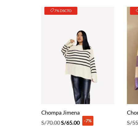
7% DSCTO
Chompa Jimena
Cho
-7%
El
El
S/
70.00
S/
65.00
S/
55
precio
precio