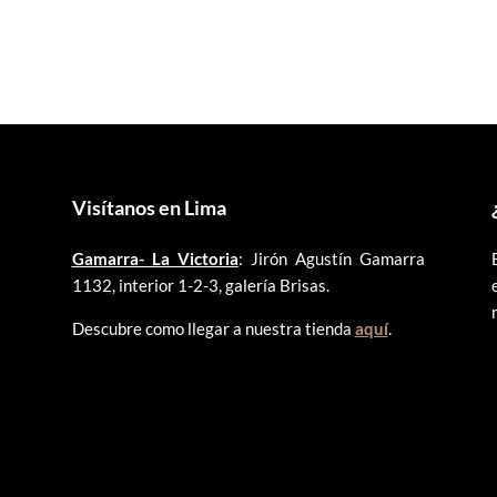
original
actual
original
actual
era:
es:
era:
es:
S/55.00.
S/30.00.
S/55.00.
S/45.00.
Visítanos en Lima
Gamarra- La Victoria
: Jirón Agustín Gamarra
1132, interior 1-2-3, galería Brisas.
Descubre como llegar a nuestra tienda
aquí
.