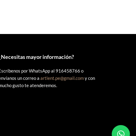
original
actual
era:
es:
S/50.00.
S/48.00.
¿
Necesitas mayor información?
Escríbenos por WhatsApp al 916458766 o
envíanos un correo a
artlent.pe@gmail.com
y con
mucho gusto te atenderemos.