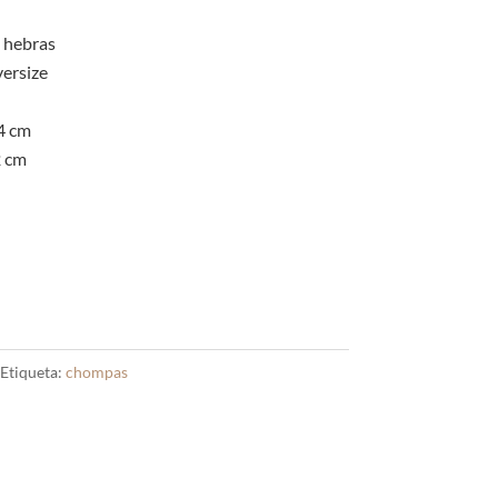
7 hebras
versize
4 cm
2 cm
Etiqueta:
chompas