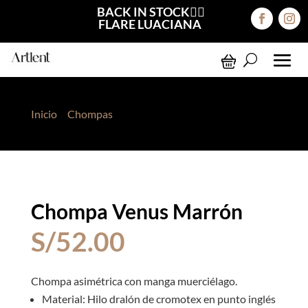
BACK IN STOCK❤️‍🔥
FLARE LUACIANA
Inicio
>
Chompas
> Chompa Venus Marrón
Chompa Venus Marrón
S/
52.00
Chompa asimétrica con manga muerciélago.
Material: Hilo dralón de cromotex en punto inglés