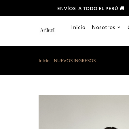
ENVÍOS A TODO EL PERÚ 🚚
Inicio
Nosotros
Inicio
>
NUEVOS INGRESOS
> Chompa Off Sh