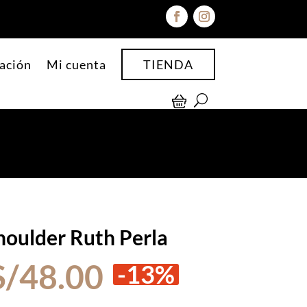
ación
Mi cuenta
TIENDA
oulder Ruth Perla
El
El
S/
48.00
-13%
precio
precio