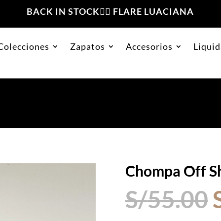
BACK IN STOCK❤️‍🔥 FLARE LUACIANA
Colecciones
Zapatos
Accesorios
Liquid
oulder Ruth Perla
Chompa Off Sh
S/
55.00