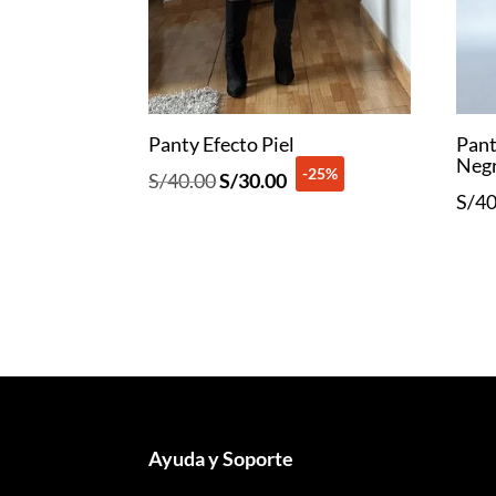
Panty Efecto Piel
Pant
Neg
-25%
El
El
S/
40.00
S/
30.00
S/
40
precio
precio
original
actual
era:
es:
S/40.00.
S/30.00.
Ayuda y Soporte