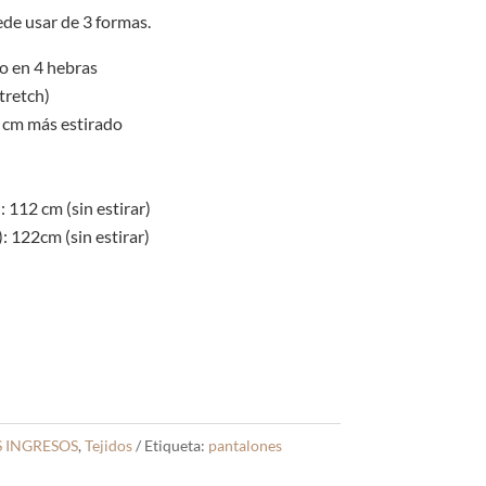
original
actual
era:
es:
de usar de 3 formas.
S/55.00.
S/48.00.
do en 4 hebras
stretch)
0 cm más estirado
 112 cm (sin estirar)
 122cm (sin estirar)
 INGRESOS
,
Tejidos
Etiqueta:
pantalones