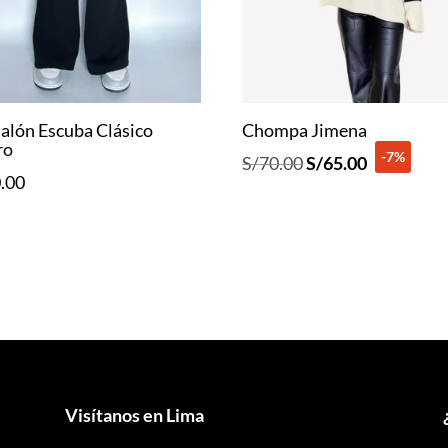
alón Escuba Clásico
Chompa Jimena
ro
-7%
El
El
S/
70.00
S/
65.00
.00
precio
precio
original
actual
era:
es:
S/70.00.
S/65.00.
Visítanos en Lima