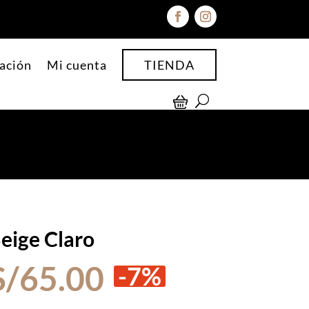
ación
Mi cuenta
TIENDA
eige Claro
El
El
S/
65.00
-7%
precio
precio