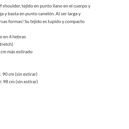
original
actual
era:
es:
 shoulder, tejido en punto llano en el cuerpo y
S/70.00.
S/65.00.
a y basta en punto canelón. Al ser larga y
rsas formas! Su tejido es tupido y compacto
do en 4 hebras
stretch)
0 cm más estirado
 90 cm (sin estirar)
 98 cm (sin estirar)