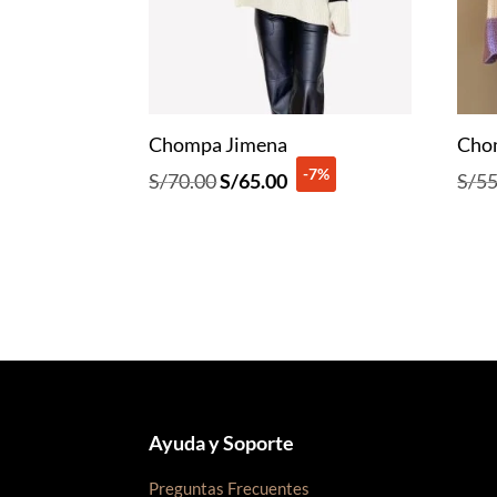
Chompa Jimena
Cho
-7%
El
El
S/
70.00
S/
65.00
S/
55
precio
precio
original
actual
era:
es:
S/70.00.
S/65.00.
Ayuda y Soporte
Preguntas Frecuentes