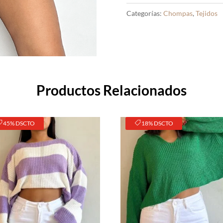
Categorías:
Chompas
,
Tejidos
Productos Relacionados
45% DSCTO
18% DSCTO