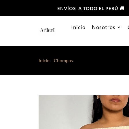
ENVÍOS A TODO EL PERÚ 🚚
Inicio
Nosotros
Inicio
>
Chompas
> Chompa Mia Beige Claro