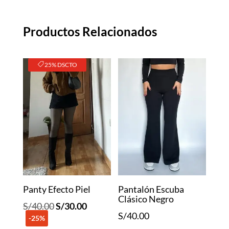
Productos Relacionados
25% DSCTO
Panty Efecto Piel
Pantalón Escuba
Clásico Negro
El
El
S/
40.00
S/
30.00
S/
40.00
-25%
precio
precio