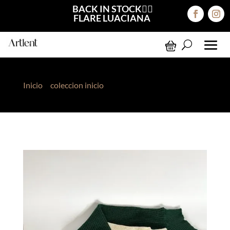
BACK IN STOCK❤️‍🔥
FLARE LUACIANA
Inicio
>
coleccion inicio
> Chompa Abigail