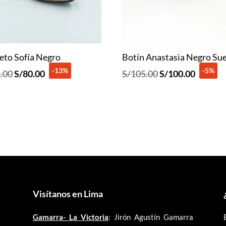
leto Sofía Negro
Botín Anastasia Negro Su
-13%
-5%
El
El
El
El
.00
S/
80.00
S/
105.00
S/
100.00
precio
precio
precio
precio
original
actual
original
actual
era:
es:
era:
es:
S/92.00.
S/80.00.
S/105.00.
S/100.0
Visítanos en Lima
Gamarra- La Victoria
: Jirón Agustín Gamarra