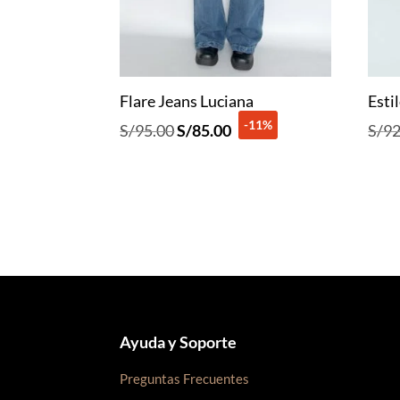
Flare Jeans Luciana
Esti
-11%
El
El
S/
95.00
S/
85.00
S/
92
precio
precio
original
actual
era:
es:
S/95.00.
S/85.00.
Ayuda y Soporte
Preguntas Frecuentes