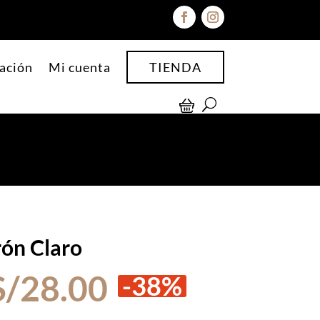
ación
Mi cuenta
TIENDA
ón Claro
El
El
S/
28.00
-38%
precio
precio