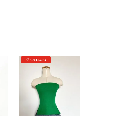
original
actual
era:
es:
S/45.00.
S/28.00.
66% DSCTO