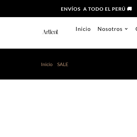
ENVÍOS A TODO EL PERÚ 🚚
Inicio
Nosotros
Inicio
>
SALE
> Cardigan Marrón Claro