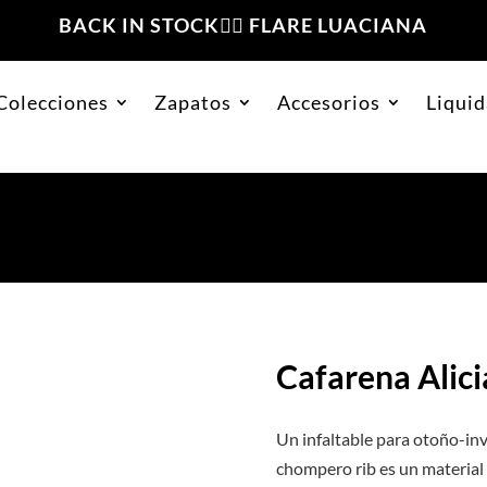
BACK IN STOCK❤️‍🔥 FLARE LUACIANA
Colecciones
Zapatos
Accesorios
Liquid
a Plomo Claro
Cafarena Alic
Un infaltable para otoño-inv
chompero rib es un material