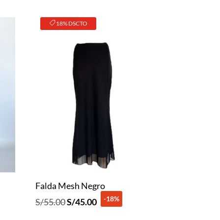
18% DSCTO
Falda Mesh Negro
-18%
El
El
S/
55.00
S/
45.00
precio
precio