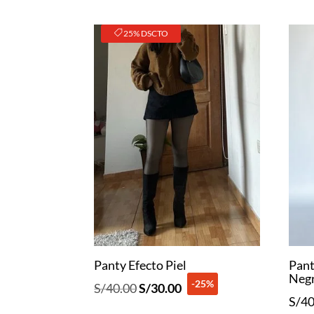
25% DSCTO
Panty Efecto Piel
Pant
Neg
-25%
El
El
S/
40.00
S/
30.00
S/
40
precio
precio