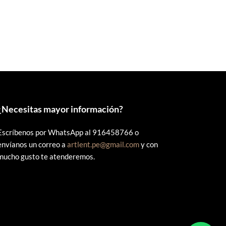
original
actual
era:
es:
S/55.00.
S/45.00.
¿
Necesitas mayor información?
Escríbenos por WhatsApp al 916458766 o
envíanos un correo a
artlent.pe@gmail.com
y con
mucho gusto te atenderemos.