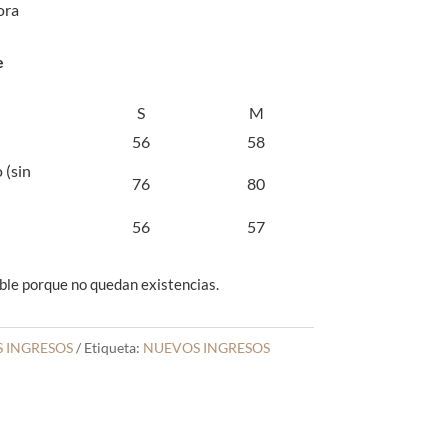
ora
e
S
M
56
58
 (sin
76
80
56
57
ble porque no quedan existencias.
 INGRESOS
Etiqueta:
NUEVOS INGRESOS