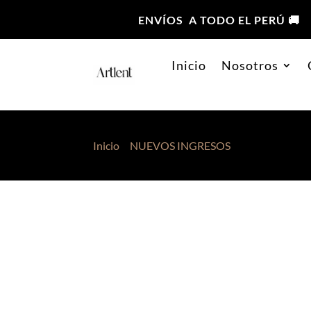
ENVÍOS A TODO EL PERÚ 🚚
Inicio
Nosotros
Inicio
>
NUEVOS INGRESOS
> Cafarena Alici