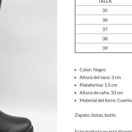
TALLA
35
36
37
38
39
Color: Negro
Altura del taco: 3 cm
Plataforma: 1.5 cm
Altura de caña: 33 cm
Material del forro: Cuerin
Zapato, botas, botín.
Este producto no está disponi