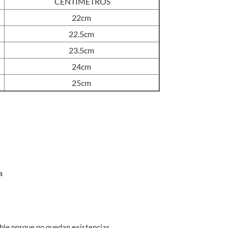
CENTÍMETROS
22cm
22.5cm
23.5cm
24cm
25cm
a
ble porque no quedan existencias.