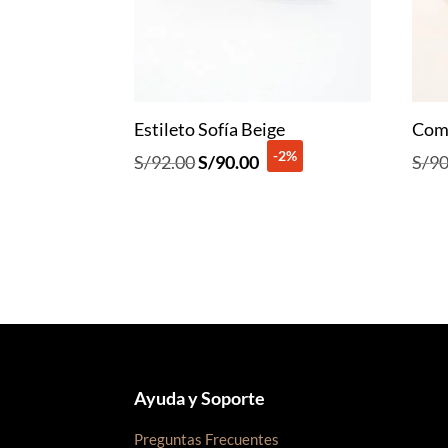
Estileto Sofía Beige
Com
-2%
El
El
S/
92.00
S/
90.00
S/
90
precio
precio
original
actual
era:
es:
S/92.00.
S/90.00.
Ayuda y Soporte
Preguntas Frecuentes