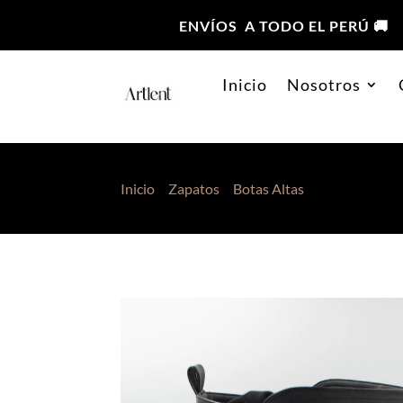
ENVÍOS A TODO EL PERÚ 🚚
Inicio
Nosotros
Inicio
>
Zapatos
>
Botas Altas
> Botas Diaman