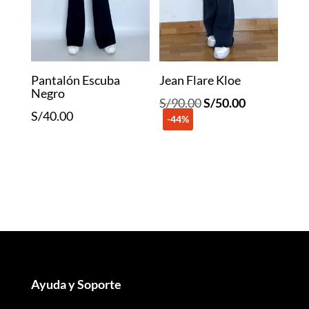
Pantalón Escuba
Jean Flare Kloe
Negro
El
El
S/
90.00
S/
50.00
S/
40.00
-44%
precio
precio
original
actual
era:
es:
S/90.00.
S/50.00.
Ayuda y Soporte