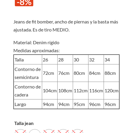
-8%
original
act
era:
es:
S/120.00.
S/1
Jeans de fit bomber, ancho de piernas y la basta más
ajustada. Es de tiro MEDIO.
Material: Denim rígido
Medidas aproximadas:
Talla
26
28
30
32
34
Contorno de
72cm
76cm
80cm
84cm
88cm
semicintura
Contorno de
104cm
108cm
112cm
116cm
120cm
cadera
Largo
94cm
94cm
95cm
96cm
96cm
Talla jean