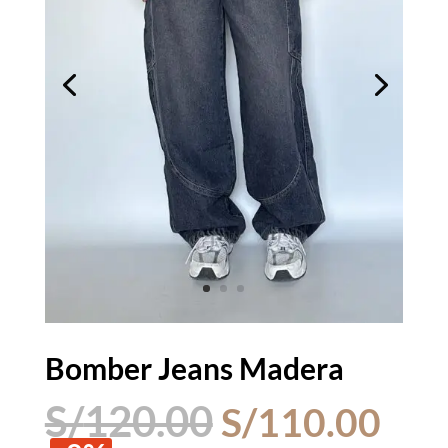
Bomber Jeans Madera
El
El
S/
120.00
S/
110.00
precio
pre