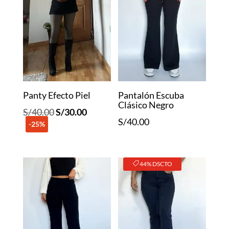
Panty Efecto Piel
Pantalón Escuba
Clásico Negro
El
El
S/
40.00
S/
30.00
S/
40.00
-25%
precio
precio
original
actual
era:
es:
44% DSCTO
S/40.00.
S/30.00.