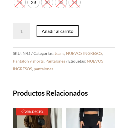
26
28
30
32
34
Bomber
Añadir al carrito
Jeans
Madera
cantidad
SKU:
N/D
Categorías:
Jeans
,
NUEVOS INGRESOS
,
Pantalon y shorts
,
Pantalones
Etiquetas:
NUEVOS
INGRESOS
,
pantalones
Productos Relacionados
25% DSCTO