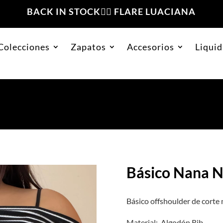
BACK IN STOCK❤️‍🔥 FLARE LUACIANA
Colecciones
Zapatos
Accesorios
Liquid
egro
Básico Nana 
Básico offshoulder de corte 
Material: Algodón Rib