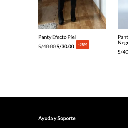
Panty Efecto Piel
Pant
Neg
-25%
El
El
S/
40.00
S/
30.00
S/
40
precio
precio
original
actual
era:
es:
S/40.00.
S/30.00.
Ayuda y Soporte