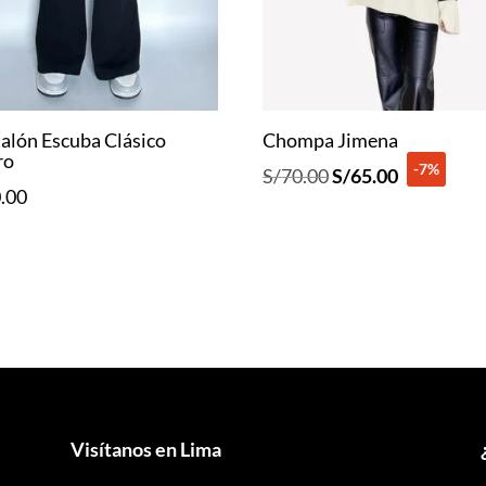
alón Escuba Clásico
Chompa Jimena
ro
-7%
El
El
S/
70.00
S/
65.00
.00
precio
precio
original
actual
era:
es:
S/70.00.
S/65.00.
Visítanos en Lima