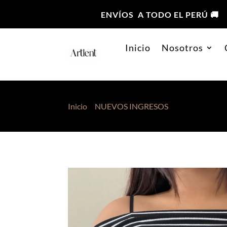
ENVÍOS A TODO EL PERÚ 🚚
Inicio
Nosotros
Inicio
>
NUEVOS INGRESOS
> Básico Nana N