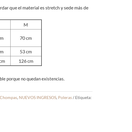
ar que el material es stretch y sede más de
M
cm
70 cm
cm
53 cm
cm
126 cm
ble porque no quedan existencias.
Chompas
,
NUEVOS INGRESOS
,
Poleras
Etiqueta: