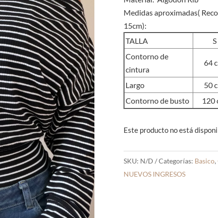
Medidas aproximadas( Record
15cm):
TALLA
S
Contorno de
64 
cintura
Largo
50 
Contorno de busto
120 
Este producto no está disponi
SKU:
N/D
Categorías:
Basico
,
NUEVOS INGRESOS