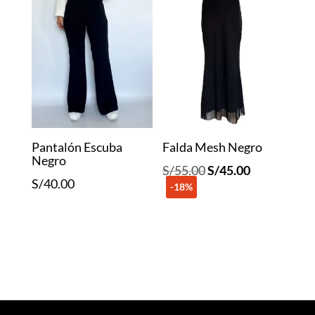
Pantalón Escuba
Falda Mesh Negro
Negro
El
El
S/
55.00
S/
45.00
S/
40.00
-18%
precio
precio
original
actual
era:
es:
S/55.00.
S/45.00.