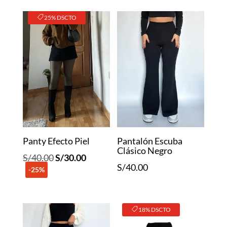
25% DSCTO
Panty Efecto Piel
Pantalón Escuba
Clásico Negro
El
El
S/
40.00
S/
30.00
S/
40.00
-25%
precio
precio
original
actual
era:
es:
18% DSCTO
S/40.00.
S/30.00.