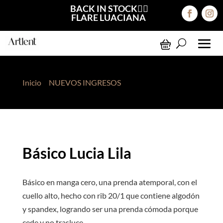
BACK IN STOCK❤️‍🔥
FLARE LUACIANA
Inicio
>
NUEVOS INGRESOS
> Básico Lucia Lila
Básico Lucia Lila
Básico en manga cero, una prenda atemporal, con el
cuello alto, hecho con rib 20/1 que contiene algodón
y spandex, logrando ser una prenda cómoda porque
cede y no trasluce.