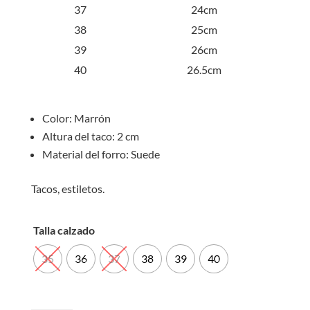
37
24cm
38
25cm
39
26cm
40
26.5cm
Color: Marrón
Altura del taco: 2 cm
Material del forro: Suede
Tacos, estiletos.
Talla calzado
35
36
37
38
39
40