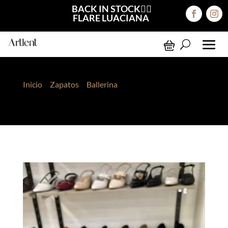
BACK IN STOCK❤️‍🔥
FLARE LUACIANA
Inicio
>
Zapatos
>
Ballerina
> Ballerina Lazo Marrón
Suede