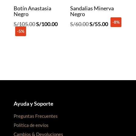
Botín Anastasia
Sandalias Minerva
Negro
Negro
-8%
El
El
El
El
S/
105.00
S/
100.00
S/
60.00
S/
55.00
-5%
precio
precio
precio
precio
original
actual
original
actual
era:
es:
era:
es:
S/105.00.
S/100.00.
S/60.00.
S/55.00.
Ayuda y Soporte
Preguntas Frecuentes
Política de envíos
Cambios & Devoluciones