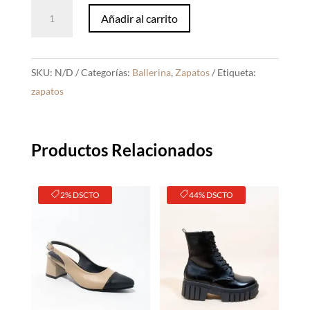
Ballerina
Añadir al carrito
Lazo
Marrón
Suede
SKU:
N/D
Categorías:
Ballerina
,
Zapatos
Etiqueta:
cantidad
zapatos
Productos Relacionados
2% DSCTO
44% DSCTO