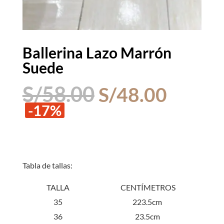
Ballerina Lazo Marrón
Suede
El
El
S/
58.00
S/
48.00
precio
precio
-17%
original
actual
era:
es:
S/58.00.
S/48.0
Tabla de tallas:
TALLA
CENTÍMETROS
35
223.5cm
36
23.5cm