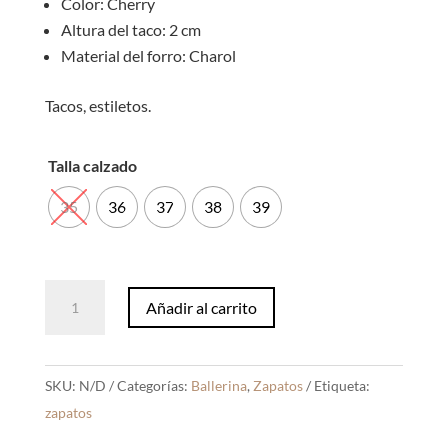
Color: Cherry
Altura del taco: 2 cm
Material del forro: Charol
Tacos, estiletos.
Talla calzado
35
36
37
38
39
Ballerina
Añadir al carrito
Kaila
Cherry
Charol
SKU:
N/D
Categorías:
Ballerina
,
Zapatos
Etiqueta:
cantidad
zapatos