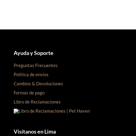
S/105.00.
S/100.00.
S/60.00.
S/55.00.
Ayuda y Soporte
Preguntas Frecuentes
Política de envíos
Cambios & Devoluciones
Formas de pago
Libro de Reclamaciones
Visítanos en Lima