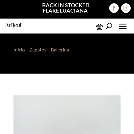
BACK IN STOCK❤️‍🔥
FLARE LUACIANA
Inicio
>
Zapatos
>
Ballerina
> Ballerina Kaila Cherry
Charol