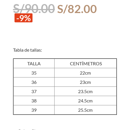
El
El
S/
90.00
S/
82.00
precio
precio
-9%
original
actual
era:
es:
S/90.00.
S/82.0
Tabla de tallas:
TALLA
CENTÍMETROS
35
22cm
36
23cm
37
23.5cm
38
24.5cm
39
25.5cm