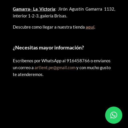
Gamarra- La Victoria
: Jirón Agustín Gamarra 1132,
interior 1-2-3, galería Brisas.
Descubre como llegar a nuestra tienda
aquí
.
¿
Necesitas mayor información?
Escríbenos por WhatsApp al 916458766 o envíanos
un correo a
artlent.pe@gmail.com
y con mucho gusto
te atenderemos.
©
2025 ARTLENT PERÚ – RUC:20606409207 – Todos los
derechos reservados.