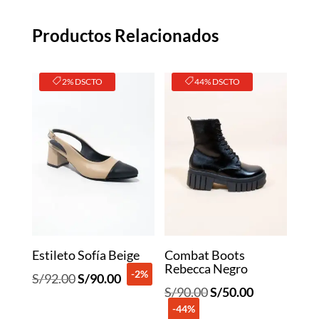
Productos Relacionados
2% DSCTO
44% DSCTO
Estileto Sofía Beige
Combat Boots
Rebecca Negro
-2%
El
El
S/
92.00
S/
90.00
El
El
S/
90.00
S/
50.00
precio
precio
-44%
precio
precio
original
actual