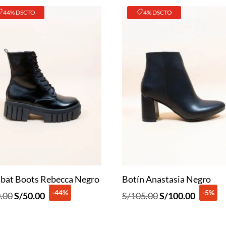
44% DSCTO
4% DSCTO
bat Boots Rebecca Negro
Botín Anastasia Negro
-44%
-5%
El
El
El
El
.00
S/
50.00
S/
105.00
S/
100.00
precio
precio
precio
precio
original
actual
original
actual