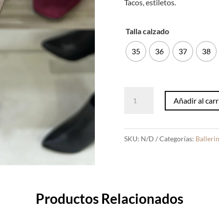
Tacos, estiletos.
Talla calzado
35
36
37
38
Ballerina
Añadir al carr
Eva
Beige
Suede
SKU:
N/D
Categorías:
Balleri
cantidad
Productos Relacionados