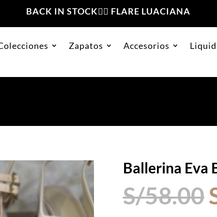
BACK IN STOCK❤️‍🔥 FLARE LUACIANA
Colecciones
Zapatos
Accesorios
Liquid
ige Suede
Ballerina Eva 
S/
58.00