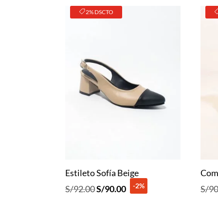
2% DSCTO
Estileto Sofía Beige
Com
-2%
El
El
S/
92.00
S/
90.00
S/
90
precio
precio
original
actual