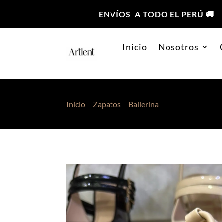
ENVÍOS A TODO EL PERÚ 🚚
Inicio
Nosotros
Inicio
>
Zapatos
>
Ballerina
> Ballerina Eva Be