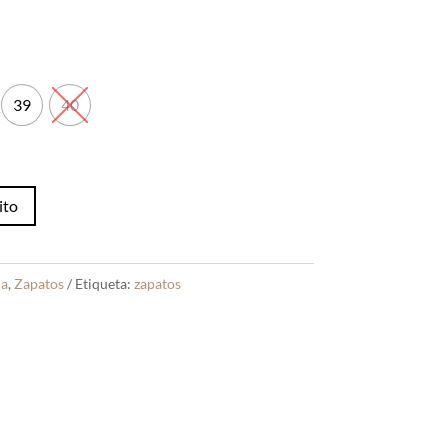
39
40
ito
na
,
Zapatos
Etiqueta:
zapatos