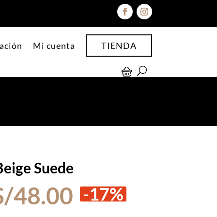
ación
Mi cuenta
TIENDA
Beige Suede
El
El
S/
48.00
-17%
precio
precio