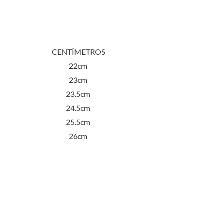
original
actual
era:
es:
S/58.00.
S/48.00.
CENTÍMETROS
22cm
23cm
23.5cm
24.5cm
25.5cm
26cm