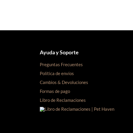
era:
es:
S/92.00.
S/90.00.
Ayuda y Soporte
Preguntas Frecuentes
Política de envíos
Cambios & Devoluciones
Formas de pago
Libro de Reclamaciones