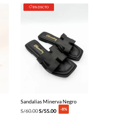
8% DSCTO
Sandalias Minerva Negro
-8%
El
El
S/
60.00
S/
55.00
precio
precio
original
actual