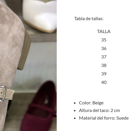
Tabla de tallas:
TALLA
35
36
37
38
39
40
Color: Beige
Altura del taco: 2 cm
Material del forro: Suede