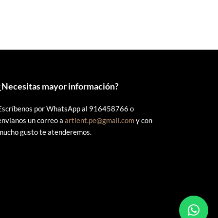
era:
es:
0.
S/60.00.
S/55.00.
¿
Necesitas mayor información?
Escríbenos por WhatsApp al 916458766 o
envíanos un correo a
artlent.pe@gmail.com
y con
mucho gusto te atenderemos.
s.