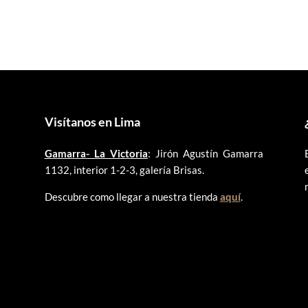
era:
es:
era:
es:
S/90.00.
S/50.00.
S/105.00.
S/100.0
Visítanos en Lima
Gamarra- La Victoria
: Jirón Agustín Gamarra
1132, interior 1-2-3, galería Brisas.
Descubre como llegar a nuestra tienda
aquí
.
©
2025 ARTLENT PERÚ – RUC:20606409207 – Todos los derechos reservado