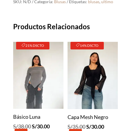
SKU:
N/D
Categoría:
Blusas
Etiquetas:
blusas
,
ultimo
Productos Relacionados
21% DSCTO
14% DSCTO
Básico Luna
Capa Mesh Negro
El
El
El
El
S/
38.00
S/
30.00
S/
35.00
S/
30.00