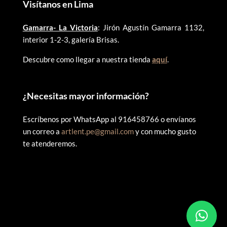
Visítanos en Lima
Gamarra- La Victoria
: Jirón Agustín Gamarra 1132,
interior 1-2-3, galería Brisas.
Descubre como llegar a nuestra tienda
aquí
.
¿
Necesitas mayor información?
Escríbenos por WhatsApp al 916458766 o envíanos
un correo a
artlent.pe@gmail.com
y con mucho gusto
te atenderemos.
©
2025 ARTLENT PERÚ – RUC:20606409207 – Todos los
derechos reservados.