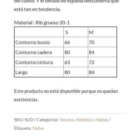
del cuello. Y el detalle de espalda descubierta que
está tan en tendencia.
Material : Rib grueso 20-1
S
M
Contorno busto
66
70
Contorno cadera
80
84
Contorno cintura
63
72
Largo
80
84
Este producto no está disponible porque no quedan
existencias.
SKU:
N/D
Categorías:
Verano
,
Vestidos y faldas
Etiqueta:
faldas