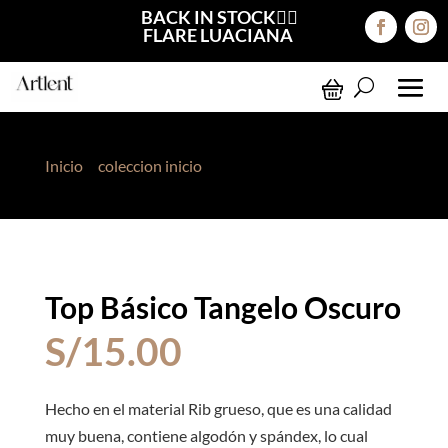
BACK IN STOCK❤️‍🔥
FLARE LUACIANA
Inicio
>
coleccion inicio
> Top Básico Tangelo Oscuro
Top Básico Tangelo Oscuro
S/
15.00
Hecho en el material Rib grueso, que es una calidad
muy buena, contiene algodón y spándex, lo cual