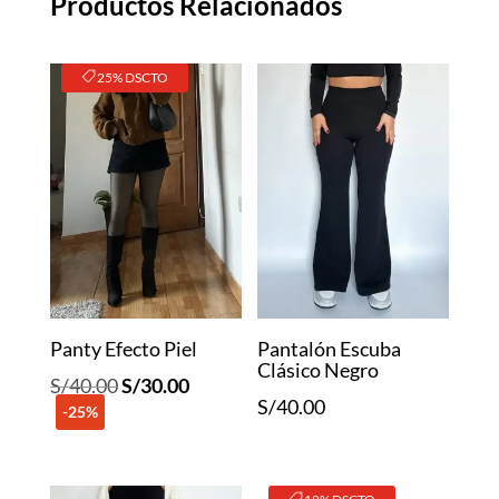
Productos Relacionados
25% DSCTO
Panty Efecto Piel
Pantalón Escuba
Clásico Negro
El
El
S/
40.00
S/
30.00
S/
40.00
-25%
precio
precio
original
actual
era:
es: