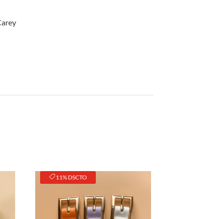
original
actual
era:
es:
S/45.00.
S/35.00.
Carey
11% DSCTO