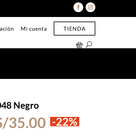
ación
Mi cuenta
TIENDA
 048 Negro
El
El
S/
35.00
-22%
precio
precio