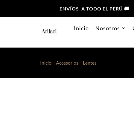
ENVÍOS A TODO EL PERÚ 🚚
Inicio
Nosotros
Inicio
>
Accesorios
>
Lentes
> Lentes de Sol 0