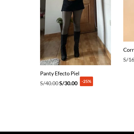
Corr
S/
16
Panty Efecto Piel
-25%
El
El
S/
40.00
S/
30.00
precio
precio
original
actual
era:
es:
S/40.00.
S/30.00.