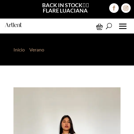
BACK IN STOCK❤️‍🔥
FLARE LUACIANA
Inicio
>
Verano
> Knit Falda Lara