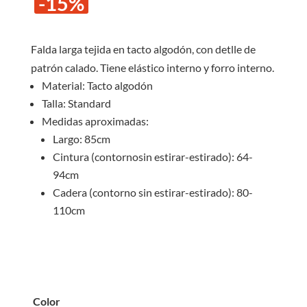
-15%
original
actual
era:
es:
S/65.00.
S/55.0
Falda larga tejida en tacto algodón, con detlle de
patrón calado. Tiene elástico interno y forro interno.
Material: Tacto algodón
Talla: Standard
Medidas aproximadas:
Largo: 85cm
Cintura (contornosin estirar-estirado): 64-
94cm
Cadera (contorno sin estirar-estirado): 80-
110cm
Color