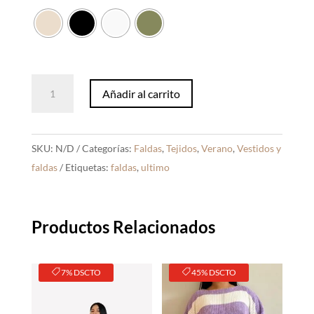
Knit
Añadir al carrito
Falda
Lara
cantidad
SKU:
N/D
Categorías:
Faldas
,
Tejidos
,
Verano
,
Vestidos y
faldas
Etiquetas:
faldas
,
ultimo
Productos Relacionados
7% DSCTO
45% DSCTO