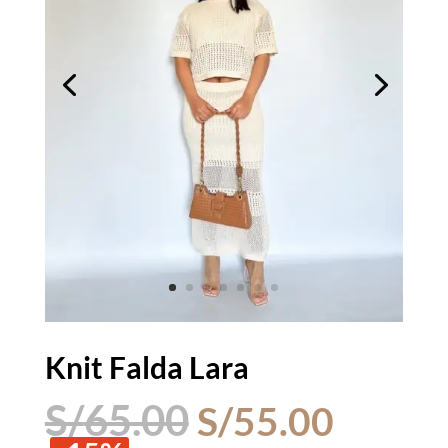
Knit Falda Lara
El
El
S/
65.00
S/
55.00
precio
precio