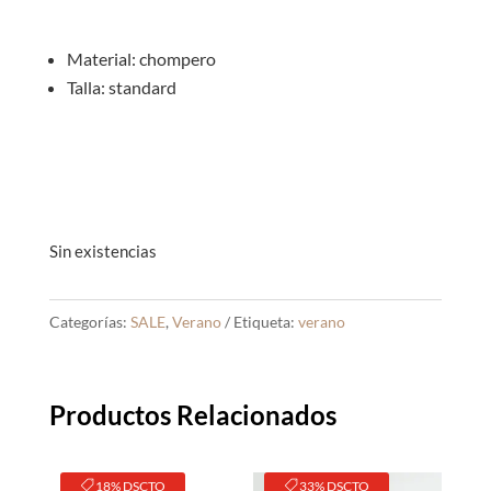
S/45.00.
S/25.0
Material: chompero
Talla: standard
Sin existencias
Categorías:
SALE
,
Verano
Etiqueta:
verano
Productos Relacionados
18% DSCTO
33% DSCTO