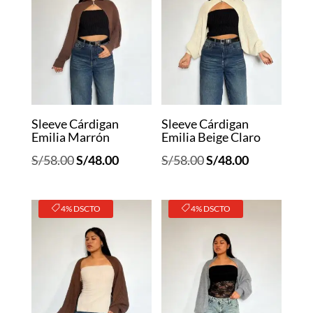
Sleeve Cárdigan
Sleeve Cárdigan
Emilia Marrón
Emilia Beige Claro
El
El
El
El
S/
58.00
S/
48.00
S/
58.00
S/
48.00
precio
precio
precio
precio
original
actual
original
actual
4% DSCTO
4% DSCTO
era:
es:
era:
es:
S/58.00.
S/48.00.
S/58.00.
S/48.00.