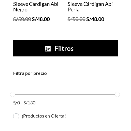
Sleeve Cárdigan Abi
Sleeve Cárdigan Abi
Perla
Negro
El
El
El
El
S/
50.00
S/
48.00
S/
50.00
S/
48.00
precio
precio
precio
precio
original
actual
original
actual
era:
es:
era:
es:
Filtros

S/50.00.
S/48.00.
S/50.00.
S/48.00.
Filtra por precio
S/
0
-
S/
130
¡Productos en Oferta!