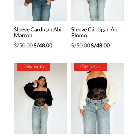
Sleeve Cárdigan Abi
Sleeve Cárdigan Abi
Marrón
Plomo
El
El
El
El
S/
50.00
S/
48.00
S/
50.00
S/
48.00
precio
precio
precio
precio
original
actual
original
actual
4% DSCTO
4% DSCTO
era:
es:
era:
es:
S/50.00.
S/48.00.
S/50.00.
S/48.00.