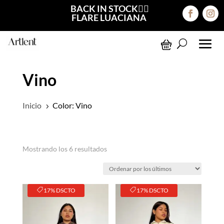
BACK IN STOCK❤️‍🔥
FLARE LUACIANA
Vino
Inicio
Color: Vino
5
Ordenado
Mostrando los 6 resultados
por
los
últimos
17% DSCTO
17% DSCTO